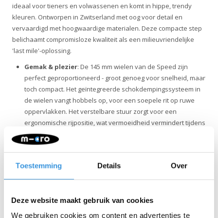
ideaal voor tieners en volwassenen en komt in hippe, trendy
kleuren. Ontworpen in Zwitserland met oog voor detail en
vervaardigd met hoogwaardige materialen. Deze compacte step
belichaamt compromisloze kwaliteit als een milieuvriendelijke
'last mile'-oplossing.
Gemak & plezier
: De 145 mm wielen van de Speed zijn
perfect geproportioneerd - groot genoeg voor snelheid, maar
toch compact. Het geïntegreerde schokdempingssysteem in
de wielen vangt hobbels op, voor een soepele rit op ruwe
oppervlakken. Het verstelbare stuur zorgt voor een
ergonomische rijpositie, wat vermoeidheid vermindert tijdens
langere ritten. Met één klik kan de Speed worden ingeklapt
voor gemakkelijk dragen of opbergen. Daarnaast heeft de
Micro Speed een geïntegreerde standaard voor eenvoudig
Toestemming
Details
Over
parkeren tijdens pauzes of stilstand.
Veiligheid
: De Micro Speed biedt een veilige rijervaring
dankzij zijn stevige constructie, betrouwbaar remsysteem en
Deze website maakt gebruik van cookies
schokabsorberende wielen. Bovendien is deze step
voorzien van een achterrem die tevens dienstdoet als
We gebruiken cookies om content en advertenties te