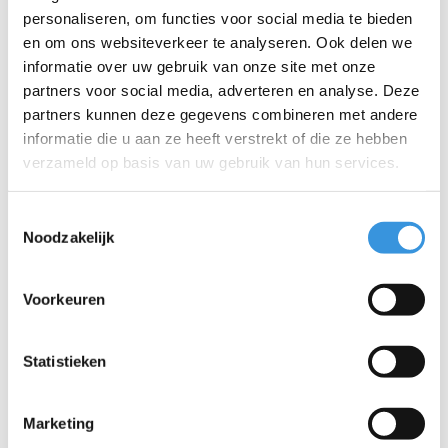
mudguard, waardoor je beschermd blijft tegen spatwater en
personaliseren, om functies voor social media te bieden
modder tijdens het rijden.
en om ons websiteverkeer te analyseren. Ook delen we
Kwaliteit & duurzaamheid:
Bij Micro Mobility hechten we
informatie over uw gebruik van onze site met onze
veel waarde aan kwaliteit. Alle producten worden ontworpen
partners voor social media, adverteren en analyse. Deze
in Zwitserland en vervaardigd met de allerbeste onderdelen,
partners kunnen deze gegevens combineren met andere
die bovendien allemaal vervangbaar zijn. Ze zijn uitvoerig
informatie die u aan ze heeft verstrekt of die ze hebben
getest en voldoen aan de hoogste normen, waardoor Micro
verzameld op basis van uw gebruik van hun services.
producten jarenlang meegaan. Duurzaam ondernemen
draait niet alleen om het milieu. Micro zet zich volledig in voor
Toestemmingsselectie
een betere wereld, met aandacht voor mens en milieu,
Noodzakelijk
volgens de ESG-richtlijnen.
Voorkeuren
Specificaties
Statistieken
Marketing