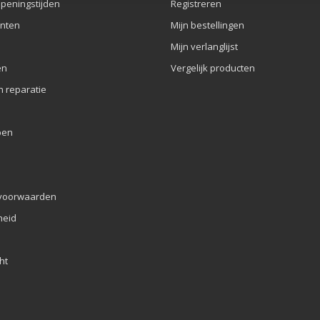
openingstijden
Registreren
nten
Mijn bestellingen
Mijn verlanglijst
en
Vergelijk producten
n reparatie
pen
voorwaarden
eid
ht