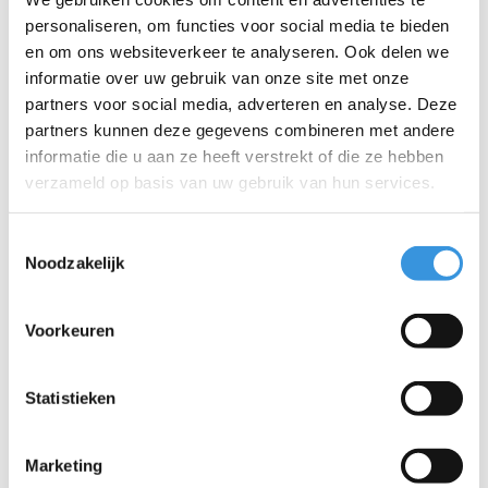
Iets extra's erbij?
personaliseren, om functies voor social media te bieden
en om ons websiteverkeer te analyseren. Ook delen we
informatie over uw gebruik van onze site met onze
partners voor social media, adverteren en analyse. Deze
partners kunnen deze gegevens combineren met andere
informatie die u aan ze heeft verstrekt of die ze hebben
verzameld op basis van uw gebruik van hun services.
Toestemmingsselectie
Noodzakelijk
Voorkeuren
Micro draagriem zwart
Statistieken
€9,95
Marketing