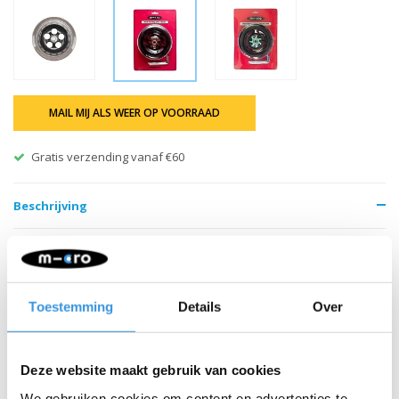
MAIL MIJ ALS WEER OP VOORRAAD
Gratis verzending vanaf €60
Beschrijving
Helder 145mm PU wiel van Micro met schokabsorberende lagers.
Geschikt voor de Micro Speed. Eenvoudige montage.
Toestemming
Details
Over
Deze website maakt gebruik van cookies
We gebruiken cookies om content en advertenties te