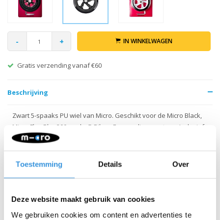
-
+
IN WINKELWAGEN
Gratis verzending vanaf €60
Beschrijving
Zwart 5-spaaks PU wiel van Micro. Geschikt voor de Micro Black,
Micro Flex Blue200 en de G-Bike+. Eenvoudige montage. Inclusief
ABEC-5 lagers.
Toestemming
Details
Over
Deze website maakt gebruik van cookies
We gebruiken cookies om content en advertenties te
Iets extra's erbij?