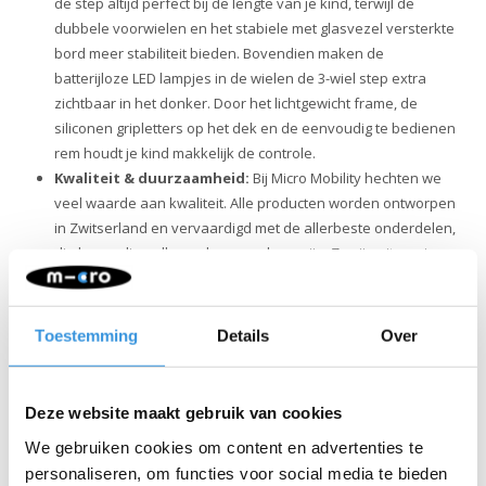
de step altijd perfect bij de lengte van je kind, terwijl de
dubbele voorwielen en het stabiele met glasvezel versterkte
bord meer stabiliteit bieden. Bovendien maken de
batterijloze LED lampjes in de wielen de 3-wiel step extra
zichtbaar in het donker. Door het lichtgewicht frame, de
siliconen gripletters op het dek en de eenvoudig te bedienen
rem houdt je kind makkelijk de controle.
Kwaliteit & duurzaamheid:
Bij Micro Mobility hechten we
veel waarde aan kwaliteit. Alle producten worden ontworpen
in Zwitserland en vervaardigd met de allerbeste onderdelen,
die bovendien allemaal vervangbaar zijn. Ze zijn uitvoerig
getest en voldoen aan de hoogste normen, waardoor Micro
producten jarenlang meegaan. Duurzaam ondernemen
draait niet alleen om het milieu. Micro zet zich volledig in voor
Toestemming
Details
Over
een betere wereld, met aandacht voor mens en milieu,
volgens de ESG-richtlijnen.
Deze website maakt gebruik van cookies
We gebruiken cookies om content en advertenties te
personaliseren, om functies voor social media te bieden