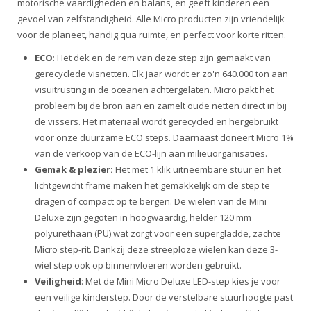
motorische vaardigheden en balans, en geeft kinderen een
gevoel van zelfstandigheid. Alle Micro producten zijn vriendelijk
voor de planeet, handig qua ruimte, en perfect voor korte ritten.
ECO
: Het dek en de rem van deze step zijn gemaakt van
gerecyclede visnetten. Elk jaar wordt er zo'n 640.000 ton aan
visuitrusting in de oceanen achtergelaten. Micro pakt het
probleem bij de bron aan en zamelt oude netten direct in bij
de vissers. Het materiaal wordt gerecycled en hergebruikt
voor onze duurzame ECO steps. Daarnaast doneert Micro 1%
van de verkoop van de ECO-lijn aan milieuorganisaties.
Gemak & plezier:
Het met 1 klik uitneembare stuur en het
lichtgewicht frame maken het gemakkelijk om de step te
dragen of compact op te bergen. De wielen van de Mini
Deluxe zijn gegoten in hoogwaardig, helder 120 mm
polyurethaan (PU) wat zorgt voor een supergladde, zachte
Micro step-rit. Dankzij deze streeploze wielen kan deze 3-
wiel step ook op binnenvloeren worden gebruikt.
Veiligheid
: Met de Mini Micro Deluxe LED-step kies je voor
een veilige kinderstep. Door de verstelbare stuurhoogte past