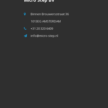
Micro Step BV
Binnen Brouwersstraat 36
1013EG AMSTERDAM
+31 20 320 6409
info@micro-step.nl