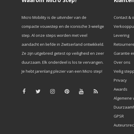
Waarom Micro Step?
Klanten
Micro Mobility is de uitvinder van de
Contact & 
compacte vouwstep en de iconische 3-wielige
Verkooppu
step. Al onze steps worden met veel
Levering
aandacht en liefde in Zwitserland ontwikkeld.
Retourner
Ze zijn uitgebreid getest op veiligheid en zeer
Garantie e
duurzaam. Elk onderdeel is los te vervangen.
Over ons
Je hebt jarenlang plezier van een Micro step!
Veilig step
Privacy
Awards
Algemene 
Duurzaamh
GPSR
Auteursrec