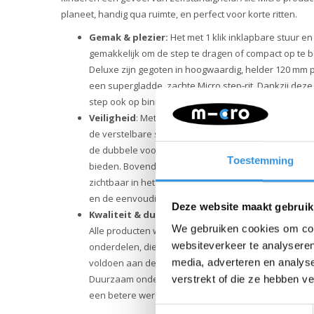
planeet, handig qua ruimte, en perfect voor korte ritten.
Gemak & plezier:
Het met 1 klik inklapbare stuur e
gemakkelijk om de step te dragen of compact op te b
Deluxe zijn gegoten in hoogwaardig, helder 120 mm p
een supergladde, zachte Micro step-rit. Dankzij deze
step ook op binnenvloeren worden gebruikt.
Veiligheid
: Met de Mini Micro Deluxe LED-step kies j
de verstelbare stuurhoogte past de step altijd perfect 
de dubbele voorwielen en het stabiele met glasvezel 
Toestemming
bieden. Bovendien maken de batterijloze LED lampjes
zichtbaar in het donker. Door het lichtgewicht frame, 
en de eenvoudig te bedienen rem houdt je kind makke
Deze website maakt gebruik
Kwaliteit & duurzaamheid:
Bij Micro Mobility hech
We gebruiken cookies om cont
Alle producten worden ontworpen in Zwitserland en 
websiteverkeer te analyseren
onderdelen, die bovendien allemaal vervangbaar zijn.
voldoen aan de hoogste normen, waardoor Micro pr
media, adverteren en analys
Duurzaam ondernemen draait niet alleen om het milieu
verstrekt of die ze hebben v
een betere wereld, met aandacht voor mens en milieu
Toestemmingsselectie