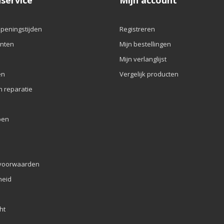
service
Mijn account
openingstijden
Registreren
nten
Mijn bestellingen
Mijn verlanglijst
en
Vergelijk producten
n reparatie
pen
voorwaarden
eid
ht