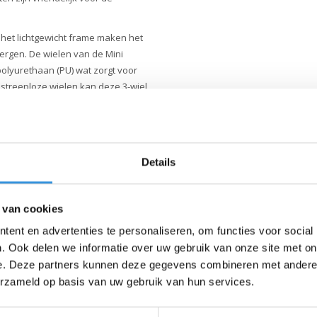
n het lichtgewicht frame maken het
ergen. De wielen van de Mini
olyurethaan (PU) wat zorgt voor
 streeploze wielen kan deze 3-wiel
e voor een veilige kinderstep. Door
bij de lengte van je kind, terwijl
versterkte bord meer stabiliteit
Details
 in de wielen de 3-wiel step extra
de siliconen gripletters op het dek
lijk de controle.
 van cookies
ten we veel waarde aan kwaliteit.
ent en advertenties te personaliseren, om functies voor social
vervaardigd met de allerbeste
. Ook delen we informatie over uw gebruik van onze site met on
 Ze zijn uitvoerig getest en
oducten jarenlang meegaan.
e. Deze partners kunnen deze gegevens combineren met andere i
. Micro zet zich volledig in voor
erzameld op basis van uw gebruik van hun services.
, volgens de ESG-richtlijnen.