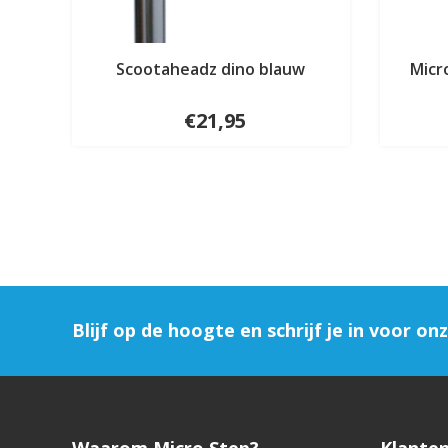
Scootaheadz dino blauw
Micr
€21,95
Blijf op de hoogte en schrijf je in voor on