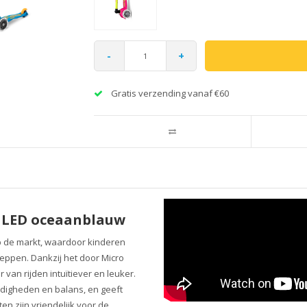
-
+
Gratis verzending vanaf €60
r LED oceaanblauw
op de markt, waardoor kinderen
eppen. Dankzij het door Micro
van rijden intuïtiever en leuker.
rdigheden en balans, en geeft
en zijn vriendelijk voor de