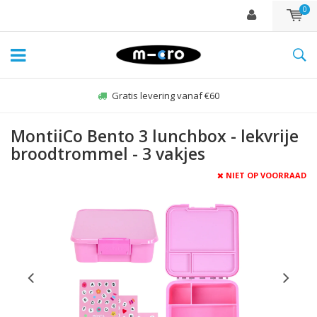
0
Zo-vr voor 22:00 besteld, zelfde dag verzonden*
MontiiCo Bento 3 lunchbox - lekvrije
broodtrommel - 3 vakjes
NIET OP VOORRAAD