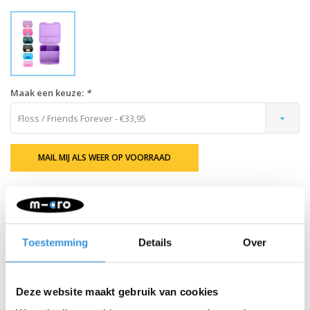
Maak een keuze:
*
Floss / Friends Forever - €33,95
MAIL MIJ ALS WEER OP VOORRAAD
Retour binnen 30 dagen
Beschrijving
Toestemming
Details
Over
MontiiCo Bento 3 lunchbox
Deze website maakt gebruik van cookies
De MontiiCo Bento 3 is een ideale lunchbox voor kinderen die