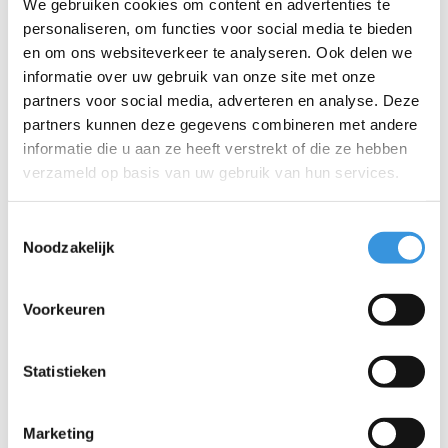
We gebruiken cookies om content en advertenties te
houden van sandwiches, wraps of salades, maar ook graag
personaliseren, om functies voor social media te bieden
variëren. Met 3 grote, individueel afgesloten, lekvrije
en om ons websiteverkeer te analyseren. Ook delen we
compartimenten en luchtdichte afsluiting, is het ook geschikt voor
informatie over uw gebruik van onze site met onze
het verpakken van van te voren bereide maaltijden.
partners voor social media, adverteren en analyse. Deze
Lekvrij voor voedsel zoals dips, yoghurt en dikke sauzen, maar
partners kunnen deze gegevens combineren met andere
niet voor vloeistoffen zoals saladedressings of soep. Voor extra
informatie die u aan ze heeft verstrekt of die ze hebben
zekerheid bij vochtig voedsel, zoals bij een watermeloen, kan
verzameld op basis van uw gebruik van hun services.
een opgevouwen keukenpapiertje of Bento Cups en Lekvrije Dip
& Saus boxes worden gebruikt.
Toestemmingsselectie
Extra informatie:
Noodzakelijk
Afmetingen
:
17,5 cm x 17,5 cm x 5,6 cm
Inhoud
:
1000 ml / 4 cups voedsel
Voorkeuren
Gewicht
:
343 g
Gemaakt van duurzame, BPA-vrije, voedselveilige materialen
Past in de Medium en Large lunch koeltas van MontiiCo
Statistieken
12 maanden fabrieksgarantie
Marketing