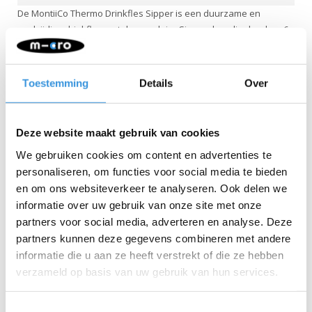
De MontiiCo Thermo Drinkfles Sipper is een duurzame en
veelzijdige drinkfles met de populaire Sipper dop, die dranken 6–
8 uur warm houdt en tot 12 uur koud. Je kunt drinken door de fles
te kantelen of via het meegeleverde rietje van roestvrij staal. De
fles wordt geleverd met een bijpassende draagriem en een
Toestemming
Details
Over
beschermende bumper die helpt tegen krassen en stoten.
De Sipper dop kan worden geopend en gesloten zonder het
mondstuk aan te raken, wat extra hygiënisch is. Onderweg drink
Deze website maakt gebruik van cookies
je eenvoudig met één hand. Het grotere mondstuk zorgt voor een
We gebruiken cookies om content en advertenties te
vlotte doorstroming. Dankzij de stevige afdichting en het
personaliseren, om functies voor social media te bieden
versterkte siliconen ventiel blijft de fles lekvrij wanneer deze
en om ons websiteverkeer te analyseren. Ook delen we
goed is afgesloten.
informatie over uw gebruik van onze site met onze
Deze drinkfles maakt deel uit van de Fusion range, waardoor alle
partners voor social media, adverteren en analyse. Deze
Fusion doppen en Fusion bases onderling uitwisselbaar zijn. De
partners kunnen deze gegevens combineren met andere
verschillende maten en kleuren maken het mogelijk om
informatie die u aan ze heeft verstrekt of die ze hebben
drinkflessen, smoothie cups en coffee cups naar wens samen te
verzameld op basis van uw gebruik van hun services.
stellen.
Eigenschappen:
Toestemmingsselectie