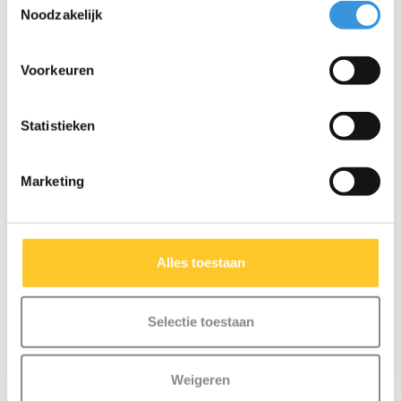
Noodzakelijk
Warm: 6–8 uur / koel: tot 12 uur
Afmetingen: 7,3 cm x 16,6 cm
Brede opening: 5,5 cm
Voorkeuren
Inhoud: 350 ml
Gewicht: 265 g
Vaatwasmachinebestendig (bovenste rek tot 70°C)
Statistieken
Afneembare en vervangbare TPU draagriem
RVS rietje
Marketing
Lekvrij door verwijderbare siliconen afdichting, eenvoudig
schoon te maken
Gemaakt van veilige, lood- en BPA-vrije materialen:
Drinkfles – vacuüm geïsoleerd dubbelwandig roestvrij
Alles toestaan
staal (304)
Dop – BPA-vrij polypropyleen
Rietje - roestvrij staal
Selectie toestaan
Bumper - voedselveilige siliconen
Weigeren