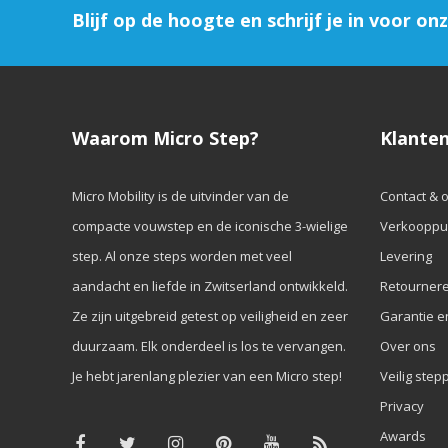
Blijf op de hoogte en schrijf je in voor on
Waarom Micro Step?
Klanten
Micro Mobility is de uitvinder van de
Contact & 
compacte vouwstep en de iconische 3-wielige
Verkooppu
step. Al onze steps worden met veel
Levering
aandacht en liefde in Zwitserland ontwikkeld.
Retourner
Ze zijn uitgebreid getest op veiligheid en zeer
Garantie e
duurzaam. Elk onderdeel is los te vervangen.
Over ons
Je hebt jarenlang plezier van een Micro step!
Veilig step
Privacy
Awards