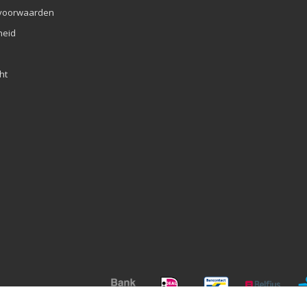
voorwaarden
eid
ht