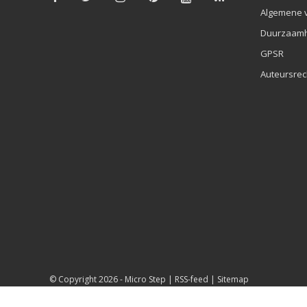
Algemene 
Duurzaamh
GPSR
Auteursrec
© Copyright 2026 -
Micro Step
|
RSS-feed
|
Sitemap