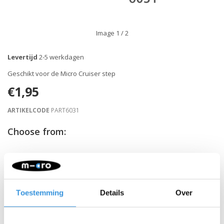
Image
1
/ 2
Levertijd
2-5 werkdagen
Geschikt voor de Micro Cruiser step
€1,95
ARTIKELCODE
PART6031
Choose from:
-
+
IN WINKELWAGEN
Gratis verzending vanaf €60
Toestemming
Details
Over
Beschrijving