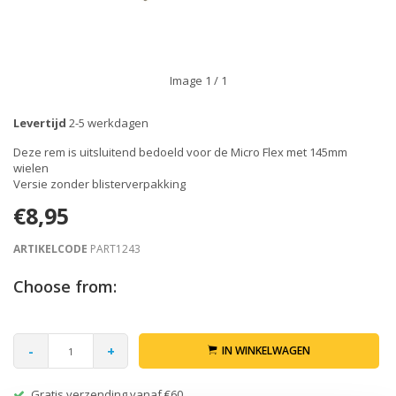
Image
1
/ 1
Levertijd
2-5 werkdagen
Deze rem is uitsluitend bedoeld voor de Micro Flex met 145mm
wielen
Versie zonder blisterverpakking
€8,95
ARTIKELCODE
PART1243
Choose from:
-
+
IN WINKELWAGEN
Retour binnen 30 dagen