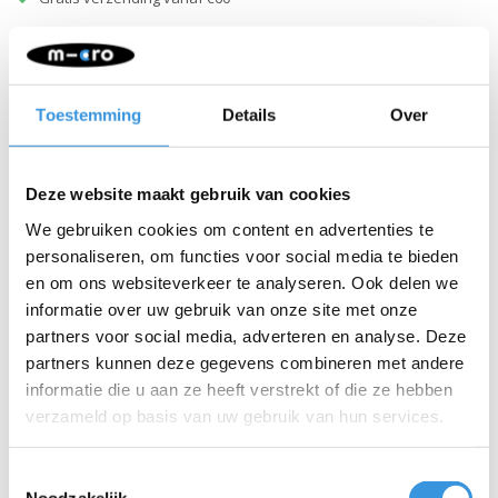
Beschrijving
De meeste Micro step onderdelen zijn gemakkelijk zelf te
Toestemming
Details
Over
vervangen. Neem contact met ons op als je hulp of advies nodig
hebt bij de vervanging.
Deze website maakt gebruik van cookies
We gebruiken cookies om content en advertenties te
personaliseren, om functies voor social media te bieden
en om ons websiteverkeer te analyseren. Ook delen we
informatie over uw gebruik van onze site met onze
partners voor social media, adverteren en analyse. Deze
partners kunnen deze gegevens combineren met andere
informatie die u aan ze heeft verstrekt of die ze hebben
verzameld op basis van uw gebruik van hun services.
Toestemmingsselectie