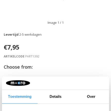
Image
1
/ 1
Levertijd
2-5 werkdagen
€7,95
ARTIKELCODE
PART1392
Choose from:
-
+
IN WINKELWAGEN
Toestemming
Details
Over
Gratis verzending vanaf €60
Beschrijving