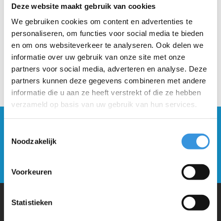
Deze website maakt gebruik van cookies
We gebruiken cookies om content en advertenties te
personaliseren, om functies voor social media te bieden
en om ons websiteverkeer te analyseren. Ook delen we
informatie over uw gebruik van onze site met onze
partners voor social media, adverteren en analyse. Deze
partners kunnen deze gegevens combineren met andere
informatie die u aan ze heeft verstrekt of die ze hebben
verzameld op basis van uw gebruik van hun services.
Blijf op de hoogte en schrijf je in voor onze
Toestemmingsselectie
nieuwsbrief
Noodzakelijk
Verstuur
Voorkeuren
Statistieken
Waarom Micro Step?