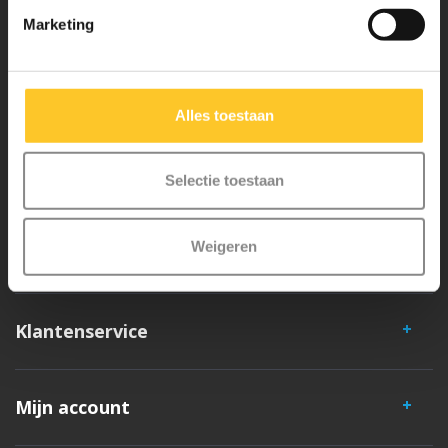
Marketing
Micro Mobility is de uitvinder van de compacte vouwstep en de
iconische 3-wielige step. Al onze steps worden met veel aandacht en
liefde in Zwitserland ontwikkeld. Ze zijn uitgebreid getest op
Alles toestaan
veiligheid en zeer duurzaam. Elk onderdeel is los te vervangen. Je
hebt jarenlang plezier van een Micro step!
Selectie toestaan
Weigeren
Klantenservice
Mijn account