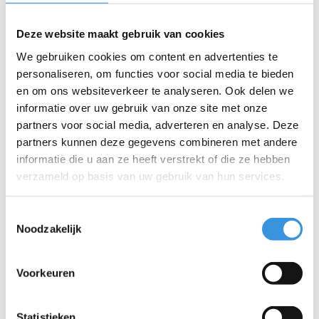
Welke kleur kies je?
Deze website maakt gebruik van cookies
De kleurnaam van de rem komt overeen met de originele kleur
van de step. Wil je een andere look? Kies dan gerust een andere
We gebruiken cookies om content en advertenties te
kleur!
personaliseren, om functies voor social media te bieden
en om ons websiteverkeer te analyseren. Ook delen we
INSTRUCTIES
informatie over uw gebruik van onze site met onze
Hoe vervang ik de rem van mijn Maxi Micro
partners voor social media, adverteren en analyse. Deze
step?
partners kunnen deze gegevens combineren met andere
Draai de 8 zwarte schroeven aan de onderkant los en
informatie die u aan ze heeft verstrekt of die ze hebben
verwijder de bodemplaat.
verzameld op basis van uw gebruik van hun services.
Soms kan er roest op de schroeven zitten door een reactie
tussen de metalen. Gebruik in dat geval een brede platte
Toestemmingsselectie
schroevendraaier en draai de schroeven voorzichtig los.
Noodzakelijk
Vervang de rem en plaats de bodemplaat terug.
Let op
:
De 4 lange schroeven horen in het midden.
Voorkeuren
Statistieken