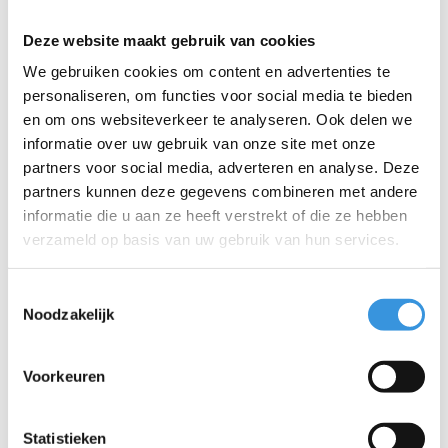
Welke kleur kies je?
Deze website maakt gebruik van cookies
De kleurnaam van de rem komt overeen met de originele kleur
We gebruiken cookies om content en advertenties te
van de step. Wil je een andere look? Kies dan gerust een andere
personaliseren, om functies voor social media te bieden
kleur!
en om ons websiteverkeer te analyseren. Ook delen we
Let op
: voor de Mini Sporty, te herkennen aan de volledig zwarte
informatie over uw gebruik van onze site met onze
wielen (velg en band), heb je een ander onderdeel nodig.
partners voor social media, adverteren en analyse. Deze
INSTRUCTIES – REM VERVANGEN MINI MICRO STEP
partners kunnen deze gegevens combineren met andere
informatie die u aan ze heeft verstrekt of die ze hebben
Draai de 8 schroeven aan de onderkant los en verwijder
verzameld op basis van uw gebruik van hun services.
het dek.
Gebruik een schroevendraaier met een brede platte kop
om de 2 schroeven op het remplaatje los te draaien.
Toestemmingsselectie
Verwijder de oude rem en plaats de nieuwe.
Noodzakelijk
Schroef alles weer stevig vast.
Voorkeuren
Statistieken