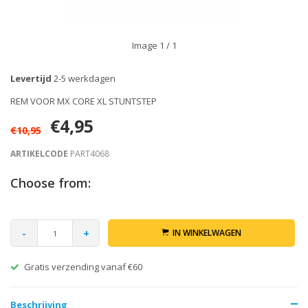
Image
1
/ 1
Levertijd
2-5 werkdagen
REM VOOR MX CORE XL STUNTSTEP
€4,95
€10,95
ARTIKELCODE
PART4068
Choose from:
-
+
IN WINKELWAGEN
Gratis verzending vanaf €60
Beschrijving