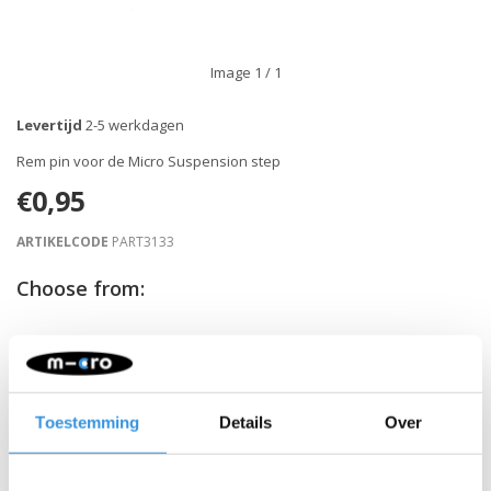
Image
1
/ 1
Levertijd
2-5 werkdagen
Rem pin voor de Micro Suspension step
€0,95
ARTIKELCODE
PART3133
Choose from:
-
+
IN WINKELWAGEN
Gratis verzending vanaf €60
Toestemming
Details
Over
Beschrijving