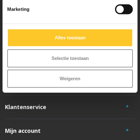
Waarom Micro Step?
Marketing
Micro Mobility is de uitvinder van de compacte vouwstep en de
iconische 3-wielige step. Al onze steps worden met veel aandacht en
Alles toestaan
liefde in Zwitserland ontwikkeld. Ze zijn uitgebreid getest op
veiligheid en zeer duurzaam. Elk onderdeel is los te vervangen. Je
hebt jarenlang plezier van een Micro step!
Selectie toestaan
Weigeren
Klantenservice
Mijn account