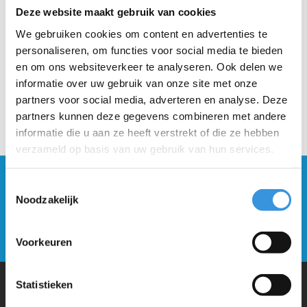
Beschrijving
Deze website maakt gebruik van cookies
We gebruiken cookies om content en advertenties te
personaliseren, om functies voor social media te bieden
en om ons websiteverkeer te analyseren. Ook delen we
informatie over uw gebruik van onze site met onze
partners voor social media, adverteren en analyse. Deze
partners kunnen deze gegevens combineren met andere
informatie die u aan ze heeft verstrekt of die ze hebben
verzameld op basis van uw gebruik van hun services.
Blijf op de hoogte en schrijf je in voor onze
Toestemmingsselectie
nieuwsbrief
Noodzakelijk
Verstuur
Voorkeuren
Statistieken