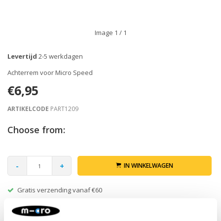
Image
1
/ 1
Levertijd
2-5 werkdagen
Achterrem voor Micro Speed
€6,95
ARTIKELCODE
PART1209
Choose from:
-
+
IN WINKELWAGEN
Gratis verzending vanaf €60
Re
Beschrijving