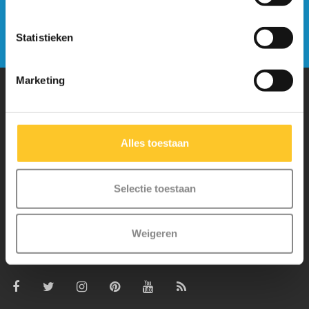
nieuwsbrief
Verstuur
Statistieken
Marketing
Waarom Micro Step?
Alles toestaan
Micro Mobility is de uitvinder van de compacte vouwstep en de
iconische 3-wielige step. Al onze steps worden met veel aandacht en
Selectie toestaan
liefde in Zwitserland ontwikkeld. Ze zijn uitgebreid getest op
veiligheid en zeer duurzaam. Elk onderdeel is los te vervangen. Je
Weigeren
hebt jarenlang plezier van een Micro step!