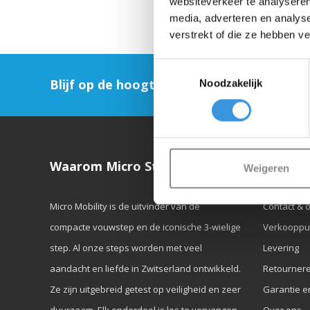
websiteverkeer te analyseren
media, adverteren en analys
verstrekt of die ze hebben v
Toestemmingsselectie
Blijf op de hoogte en schrijf je in voor on
Noodzakelijk
Waarom Micro Step?
Klanten
Weigeren
Micro Mobility is de uitvinder van de
Contact & 
compacte vouwstep en de iconische 3-wielige
Verkooppu
step. Al onze steps worden met veel
Levering
aandacht en liefde in Zwitserland ontwikkeld.
Retourner
Ze zijn uitgebreid getest op veiligheid en zeer
Garantie e
duurzaam. Elk onderdeel is los te vervangen.
Over ons