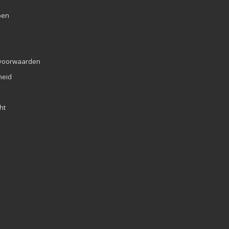
pen
voorwaarden
eid
ht