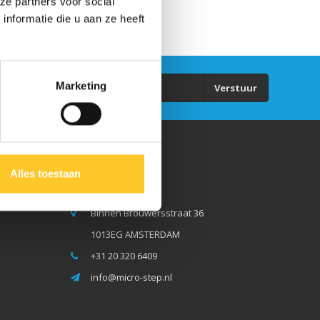
ze partners voor social
nformatie die u aan ze heeft
Marketing
Verstuur
Micro Step BV
Alles toestaan
Binnen Brouwersstraat 36
1013EG AMSTERDAM
+31 20 320 6409
info@micro-step.nl