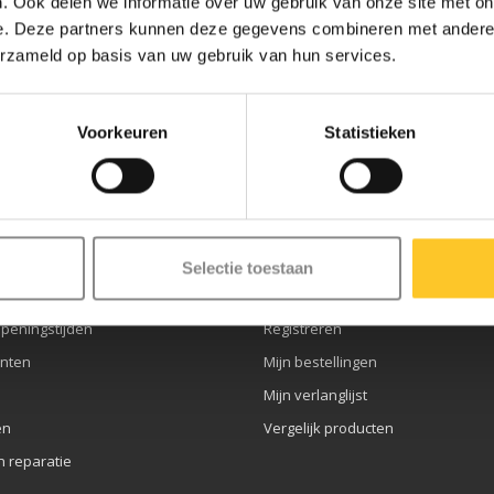
. Ook delen we informatie over uw gebruik van onze site met on
e. Deze partners kunnen deze gegevens combineren met andere i
erzameld op basis van uw gebruik van hun services.
ze nieuwsbrief
Voorkeuren
Statistieken
service
Mijn account
Selectie toestaan
openingstijden
Registreren
nten
Mijn bestellingen
Mijn verlanglijst
en
Vergelijk producten
n reparatie