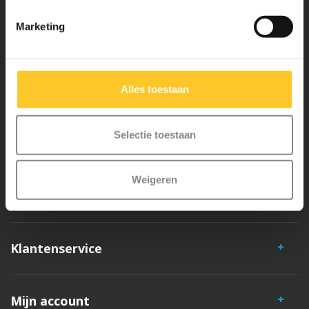
Waarom Micro Step?
Marketing
Micro Mobility is de uitvinder van de compacte vouwstep en de
iconische 3-wielige step. Al onze steps worden met veel aandacht en
Alles toestaan
liefde in Zwitserland ontwikkeld. Ze zijn uitgebreid getest op
veiligheid en zeer duurzaam. Elk onderdeel is los te vervangen. Je
Selectie toestaan
hebt jarenlang plezier van een Micro step!
Weigeren
Klantenservice
Mijn account