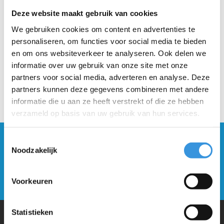
Deze website maakt gebruik van cookies
Beschrijving
We gebruiken cookies om content en advertenties te
personaliseren, om functies voor social media te bieden
en om ons websiteverkeer te analyseren. Ook delen we
informatie over uw gebruik van onze site met onze
partners voor social media, adverteren en analyse. Deze
partners kunnen deze gegevens combineren met andere
informatie die u aan ze heeft verstrekt of die ze hebben
verzameld op basis van uw gebruik van hun services.
Blijf op de hoogte en schrijf je in voor onze
Toestemmingsselectie
Noodzakelijk
nieuwsbrief
Verstuur
Voorkeuren
Statistieken