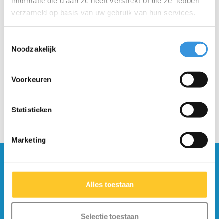
informatie die u aan ze heeft verstrekt of die ze hebben
Onze unieke flexibele zigzagranden passen in verschillende
verzameld op basis van uw gebruik van hun services.
formaten lunchtrommels.
Koop samen met onze Fork & Spoon, Wrap Bands en Stix voor
Toestemmingsselectie
een complete Bento fun set!
Noodzakelijk
Voorkeuren
Statistieken
Marketing
Blijf op de hoogte en schrijf je in voor onze
nieuwsbrief
Alles toestaan
Verstuur
Selectie toestaan