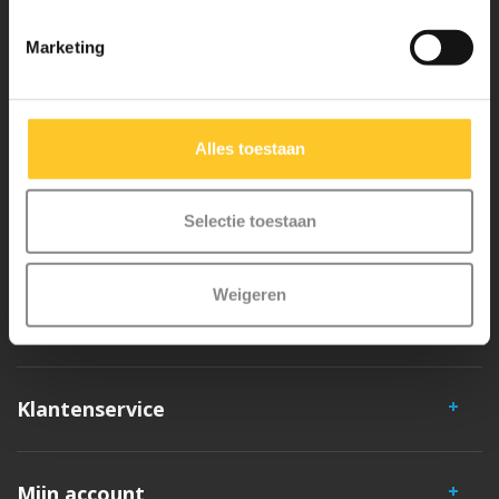
Waarom Micro Step?
Marketing
Micro Mobility is de uitvinder van de compacte vouwstep en de
iconische 3-wielige step. Al onze steps worden met veel aandacht en
Alles toestaan
liefde in Zwitserland ontwikkeld. Ze zijn uitgebreid getest op
veiligheid en zeer duurzaam. Elk onderdeel is los te vervangen. Je
Selectie toestaan
hebt jarenlang plezier van een Micro step!
Weigeren
Klantenservice
Mijn account