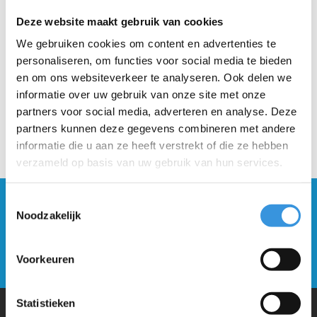
Deze website maakt gebruik van cookies
Beschrijving
We gebruiken cookies om content en advertenties te
personaliseren, om functies voor social media te bieden
en om ons websiteverkeer te analyseren. Ook delen we
informatie over uw gebruik van onze site met onze
partners voor social media, adverteren en analyse. Deze
partners kunnen deze gegevens combineren met andere
informatie die u aan ze heeft verstrekt of die ze hebben
verzameld op basis van uw gebruik van hun services.
Toestemmingsselectie
Blijf op de hoogte en schrijf je in voor onze
Noodzakelijk
nieuwsbrief
Verstuur
Voorkeuren
Statistieken