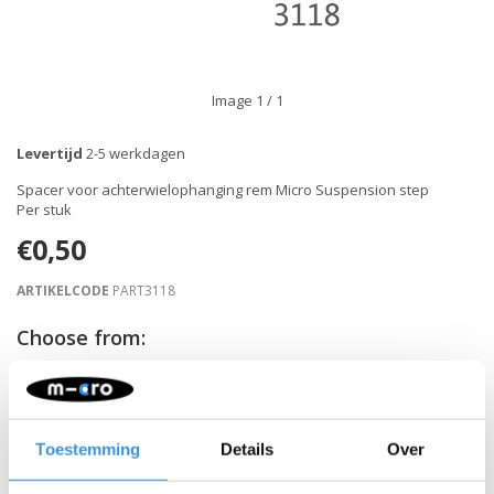
Image
1
/ 1
Levertijd
2-5 werkdagen
Spacer voor achterwielophanging rem Micro Suspension step
Per stuk
€0,50
ARTIKELCODE
PART3118
Choose from:
-
+
IN WINKELWAGEN
Toestemming
Details
Over
Gratis verzending vanaf €60