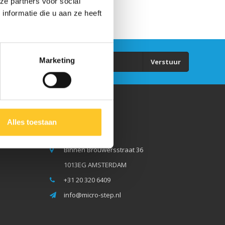
ze partners voor social
nformatie die u aan ze heeft
Marketing
Verstuur
Micro Step BV
Alles toestaan
Binnen Brouwersstraat 36
1013EG AMSTERDAM
+31 20 320 6409
info@micro-step.nl