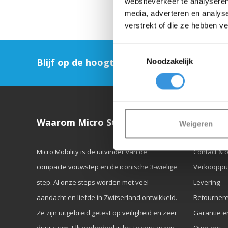
websiteverkeer te analyseren
media, adverteren en analys
verstrekt of die ze hebben v
Toestemmingsselectie
Blijf op de hoogte en schrijf je in voor on
Noodzakelijk
Waarom Micro Step?
Klanten
Weigeren
Micro Mobility is de uitvinder van de
Contact & 
compacte vouwstep en de iconische 3-wielige
Verkooppu
step. Al onze steps worden met veel
Levering
aandacht en liefde in Zwitserland ontwikkeld.
Retourner
Ze zijn uitgebreid getest op veiligheid en zeer
Garantie e
duurzaam. Elk onderdeel is los te vervangen.
Over ons