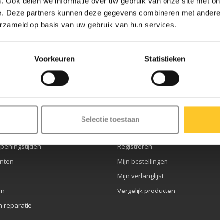
. Ook delen we informatie over uw gebruik van onze site met on
e. Deze partners kunnen deze gegevens combineren met andere i
erzameld op basis van uw gebruik van hun services.
ze nieuwsbrief
Voorkeuren
Statistieken
service
Mijn account
Selectie toestaan
openingstijden
Registreren
nten
Mijn bestellingen
Mijn verlanglijst
en
Vergelijk producten
n reparatie