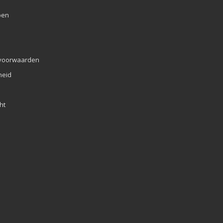
pen
voorwaarden
eid
ht