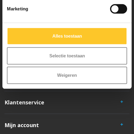
Waarom Micro Step?
Marketing
Micro Mobility is de uitvinder van de compacte vouwstep en de
iconische 3-wielige step. Al onze steps worden met veel aandacht en
Alles toestaan
liefde in Zwitserland ontwikkeld. Ze zijn uitgebreid getest op
veiligheid en zeer duurzaam. Elk onderdeel is los te vervangen. Je
hebt jarenlang plezier van een Micro step!
Selectie toestaan
Weigeren
Klantenservice
Mijn account