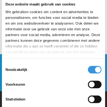
Beschrijving
Deze website maakt gebruik van cookies
We gebruiken cookies om content en advertenties te
personaliseren, om functies voor social media te bieden
en om ons websiteverkeer te analyseren. Ook delen we
informatie over uw gebruik van onze site met onze
partners voor social media, adverteren en analyse. Deze
partners kunnen deze gegevens combineren met andere
informatie die u aan ze heeft verstrekt of die ze hebben
verzameld op basis van uw gebruik van hun services.
Blijf op de hoogte en schrijf je in voor onze
Toestemmingsselectie
nieuwsbrief
Noodzakelijk
Verstuur
Voorkeuren
Statistieken