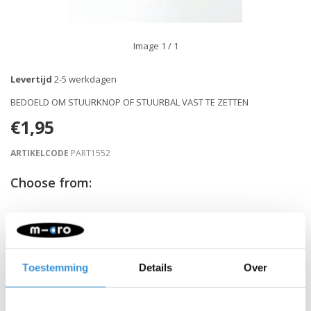
Image
1
/ 1
Levertijd
2-5 werkdagen
BEDOELD OM STUURKNOP OF STUURBAL VAST TE ZETTEN
€1,95
ARTIKELCODE
PART1552
Choose from:
-
+
IN WINKELWAGEN
Gratis verzending vanaf €60
Toestemming
Details
Over
Beschrijving