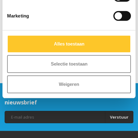
Micro rubberen
LED wielset Mini Micro
Marketing
handvatten
120mm
€9,95
€22,95
Alles toestaan
Selectie toestaan
Weigeren
Blijf op de hoogte en schrijf je in voor onze
nieuwsbrief
Verstuur