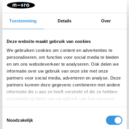
-
+
IN WINKELWAGEN
Toestemming
Details
Over
Gratis verzending vanaf €60
Deze website maakt gebruik van cookies
Beschrijving
We gebruiken cookies om content en advertenties te
personaliseren, om functies voor social media te bieden
Originele, precies passende sticker voor de Micro Windmolen
en om ons websiteverkeer te analyseren. Ook delen we
Raket. Ideaal als het oude exemplaar beschadigd of verdwenen
informatie over uw gebruik van onze site met onze
is. Gemaakt van duurzaam materiaal en eenvoudig te
partners voor social media, adverteren en analyse. Deze
bevestigen, zodat de windmolen weer helemaal compleet is.
partners kunnen deze gegevens combineren met andere
informatie die u aan ze heeft verstrekt of die ze hebben
verzameld op basis van uw gebruik van hun services.
Toestemmingsselectie
Noodzakelijk