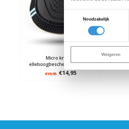
Toestemmingsselectie
Noodzakelijk
Weigeren
Micro knie en
elleboogbeschermers zwart
€14,95
€19,95