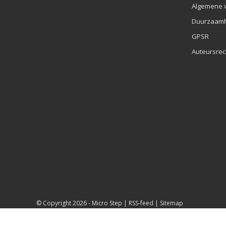
Algemene 
Duurzaamh
GPSR
Auteursrec
© Copyright 2026 -
Micro Step
|
RSS-feed
|
Sitemap