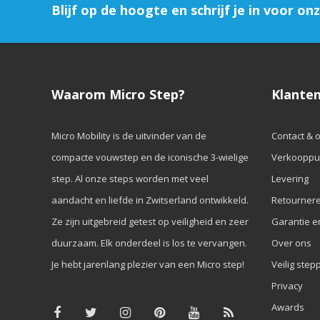
Blijf op de hoogte en schrijf je in voor on
Waarom Micro Step?
Klanten
Micro Mobility is de uitvinder van de
Contact & 
compacte vouwstep en de iconische 3-wielige
Verkooppu
step. Al onze steps worden met veel
Levering
aandacht en liefde in Zwitserland ontwikkeld.
Retourner
Ze zijn uitgebreid getest op veiligheid en zeer
Garantie e
duurzaam. Elk onderdeel is los te vervangen.
Over ons
Je hebt jarenlang plezier van een Micro step!
Veilig step
Privacy
Awards