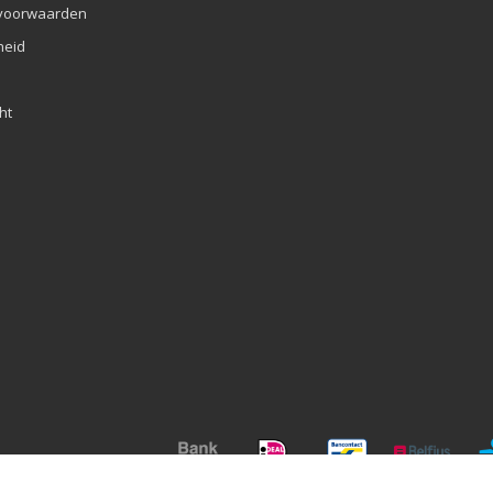
voorwaarden
eid
ht