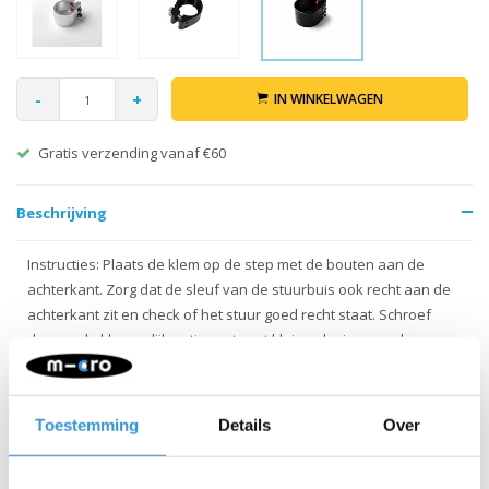
-
+
IN WINKELWAGEN
Gratis verzending vanaf €60
Beschrijving
Instructies: Plaats de klem op de step met de bouten aan de
achterkant. Zorg dat de sleuf van de stuurbuis ook recht aan de
achterkant zit en check of het stuur goed recht staat. Schroef
daarna de klem gelijkmatig vast, met kleine slagjes aan de
bouten van onder naar boven. Ga door tot je echt niet meer
verder kunt draaien.
Toestemming
Details
Over
LET OP: Je hebt ook onderdeel 1652 nodig