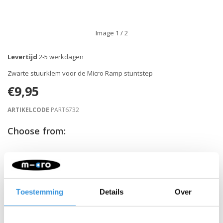
Image
1
/ 2
Levertijd
2-5 werkdagen
Zwarte stuurklem voor de Micro Ramp stuntstep
€9,95
ARTIKELCODE
PART6732
Choose from:
-
+
IN WINKELWAGEN
Gratis verzending vanaf €60
Toestemming
Details
Over
Beschrijving