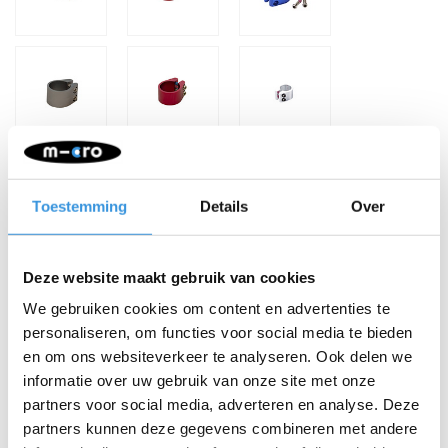
Toestemming
Details
Over
-
+
IN WINKELWAGEN
Deze website maakt gebruik van cookies
We gebruiken cookies om content en advertenties te
Gratis verzending vanaf €60
personaliseren, om functies voor social media te bieden
en om ons websiteverkeer te analyseren. Ook delen we
informatie over uw gebruik van onze site met onze
Beschrijving
partners voor social media, adverteren en analyse. Deze
Instructies: Plaats de klem op de step met de bouten aan de
partners kunnen deze gegevens combineren met andere