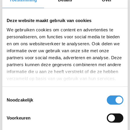
Deze website maakt gebruik van cookies
Stuur Metropolitan
Stuur Sprite Deluxe
We gebruiken cookies om content en advertenties te
(4716)
(4696)
personaliseren, om functies voor social media te bieden
€14,95
€19,95
en om ons websiteverkeer te analyseren. Ook delen we
informatie over uw gebruik van onze site met onze
partners voor social media, adverteren en analyse. Deze
partners kunnen deze gegevens combineren met andere
informatie die u aan ze heeft verstrekt of die ze hebben
verzameld op basis van uw gebruik van hun services.
Toestemmingsselectie
Noodzakelijk
Voorkeuren