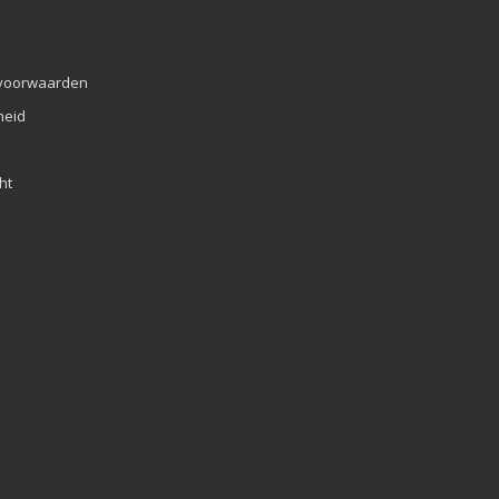
voorwaarden
eid
ht