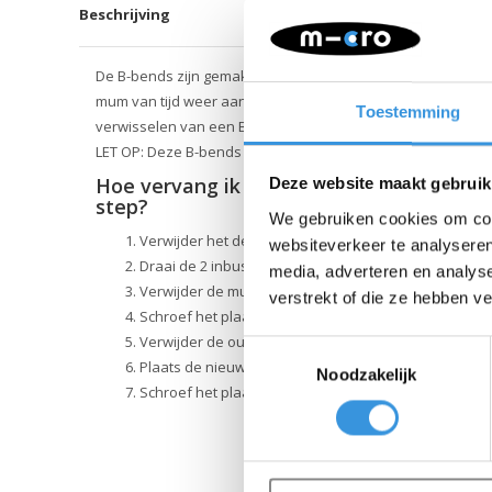
Beschrijving
De B-bends zijn gemakkelijk zelf te vervangen, de instructie
mum van tijd weer aan het steppen! Hiernaast staat een ins
Toestemming
verwisselen van een B-bend bij een Maxi Micro. Bij de Mini 
LET OP: Deze B-bends zijn niet geschikt voor de Mini Micro 
Hoe vervang ik de b-bend stuurveren van
Deze website maakt gebruik
step?
We gebruiken cookies om cont
Verwijder het dekje (het zit met 8 kruiskopschroeven 
websiteverkeer te analyseren
Draai de 2 inbusbouten die aan de voorkant van de
media, adverteren en analys
Verwijder de mudguard
verstrekt of die ze hebben v
Schroef het plaatje dat over de veer heen zit los
Verwijder de oude stuurveren
Toestemmingsselectie
Plaats de nieuwe veren op dezelfde manier
Noodzakelijk
Schroef het plaatje terug