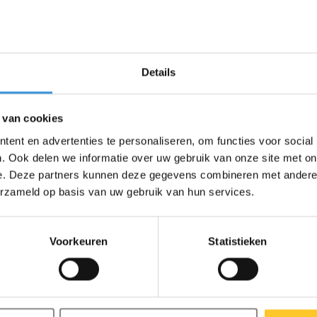
s staan hieronder. Je kind is in een
tructievideo over het het
Details
Micro gaat het op dezelfde manier.
step met zwarte wielen.
 mijn Maxi Micro Pro
 van cookies
ent en advertenties te personaliseren, om functies voor social
vast)
. Ook delen we informatie over uw gebruik van onze site met on
 bodemplaat los
e. Deze partners kunnen deze gegevens combineren met andere i
erzameld op basis van uw gebruik van hun services.
Voorkeuren
Statistieken