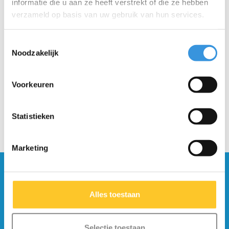
informatie die u aan ze heeft verstrekt of die ze hebben
verzameld op basis van uw gebruik van hun services.
Front holder zilver
Vouwblok Flex - zilver
Toestemmingsselectie
(1324)
(1325)
Noodzakelijk
€13,95
€24,95
Voorkeuren
Statistieken
Marketing
Blijf op de hoogte en schrijf je in voor onze
nieuwsbrief
Alles toestaan
Verstuur
Selectie toestaan