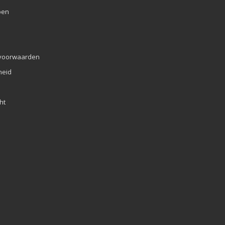
pen
voorwaarden
eid
ht