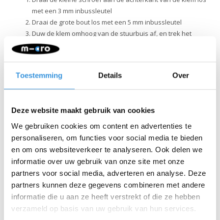
met een 3 mm inbussleutel
Draai de grote bout los met een 5 mm inbussleutel
Duw de klem omhoog van de stuurbuis af, en trek het
bovendeel van het stuur eruit
Schuif vervolgens de buislamp op de onderste stuurbuis en lijn
het gat in de buislamp uit met de hoogteverstelknop. Plaats
Toestemming
Details
Over
daarna het bovenstuur terug in omgekeerde volgorde. Zorg dat
de klem strak genoeg staat, zodat het stuur op elke hoogte kan
blijven staan.
Deze website maakt gebruik van cookies
V: Heb ik batterijen nodig?
A: De LED tube heeft 2 x AAA-batterijen nodig. Om de batterijen te
We gebruiken cookies om content en advertenties te
plaatsen, draait je de kleine schroef aan de achterkant van de
personaliseren, om functies voor social media te bieden
buis los en til je het uiteinde van het deksel van het batterijvak op
en om ons websiteverkeer te analyseren. Ook delen we
om de batterijen te plaatsen. Sluit het deksel, draai de schroef
informatie over uw gebruik van onze site met onze
vast en zet het licht aan door op de blauwe vierkante knop aan
partners voor social media, adverteren en analyse. Deze
de achterkant van de buis te drukken.
partners kunnen deze gegevens combineren met andere
informatie die u aan ze heeft verstrekt of die ze hebben
verzameld op basis van uw gebruik van hun services.