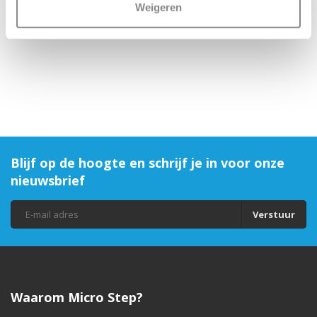
Weigeren
€10,95
€24,95
Blijf op de hoogte en schrijf je in voor onze
nieuwsbrief
Verstuur
Waarom Micro Step?