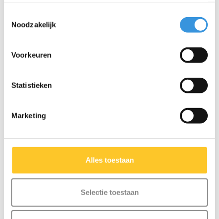
Toestemmingsselectie
Noodzakelijk
Iets extra's erbij?
Voorkeuren
Statistieken
Marketing
Alles toestaan
Selectie toestaan
Micro LED magneet
Tube LED lamp
achterlampje
Sprite/Speed/Rocket/Flex