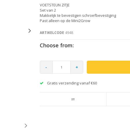
VOETSTEUN ZITJE
Set van 2
Makkelijk te bevestigen schroefbevestiging
Past alleen op de Mini2Grow
ARTIKELCODE
4948
Choose from:
-
+
Gratis verzending vanaf €60