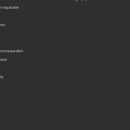
n reparatie
pen
voorwaarden
eid
ht