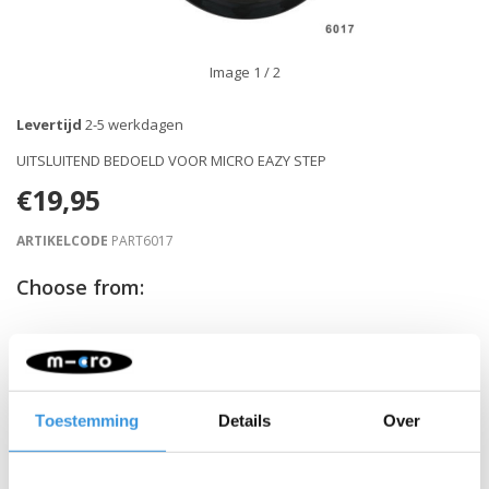
Image
1
/ 2
Levertijd
2-5 werkdagen
UITSLUITEND BEDOELD VOOR MICRO EAZY STEP
€19,95
ARTIKELCODE
PART6017
Choose from:
-
+
IN WINKELWAGEN
Gratis verzending vanaf €60
Toestemming
Details
Over
Beschrijving