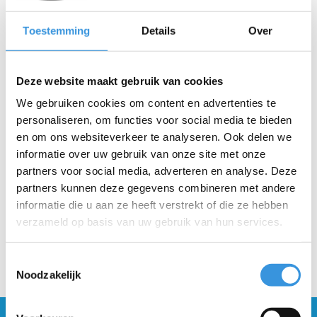
-
+
IN WINKELWAGEN
Toestemming
Details
Over
Gratis verzending vanaf €60
Deze website maakt gebruik van cookies
We gebruiken cookies om content en advertenties te
Beschrijving
personaliseren, om functies voor social media te bieden
en om ons websiteverkeer te analyseren. Ook delen we
Montage instructies: Denk eraan dat de linkerwielbout (4663)
tegen de klok in vast draait en rechtsom los draait.
informatie over uw gebruik van onze site met onze
partners voor social media, adverteren en analyse. Deze
partners kunnen deze gegevens combineren met andere
informatie die u aan ze heeft verstrekt of die ze hebben
verzameld op basis van uw gebruik van hun services.
Toestemmingsselectie
Noodzakelijk