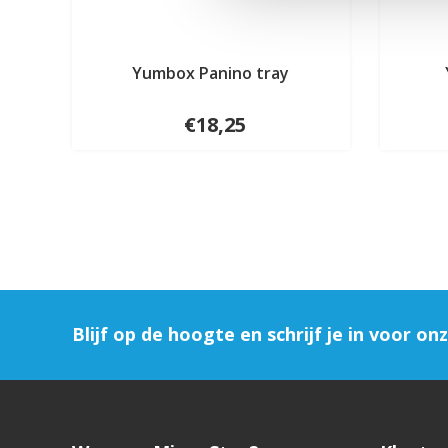
Yumbox Panino tray
€18,25
Blijf op de hoogte en schrijf je in voor on