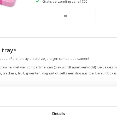
Gratis verzending vanaf €60
 tray*
een Panino tray en stel zo je eigen combinatie samen!
rommel met vier compartimenten (tray wordt apart verkocht). De vakjes m
crackers, fruit, groenten, yoghurt of zelfs een dipsaus toe. De Yumbox is 
.
rij: buitenbox - ABS kunststof, binnenzijde deksel - voedselveilige silicon
iseren we om de lunchtrommel met de hand te wassen.
Details