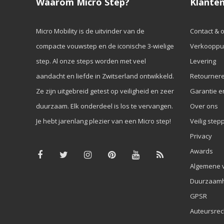
Waarom Micro Step?
Klanten
Micro Mobility is de uitvinder van de
Contact & 
compacte vouwstep en de iconische 3-wielige
Verkooppu
step. Al onze steps worden met veel
Levering
aandacht en liefde in Zwitserland ontwikkeld.
Retourner
Ze zijn uitgebreid getest op veiligheid en zeer
Garantie e
duurzaam. Elk onderdeel is los te vervangen.
Over ons
Je hebt jarenlang plezier van een Micro step!
Veilig step
Privacy
Awards
Algemene 
Duurzaamh
GPSR
Auteursrec