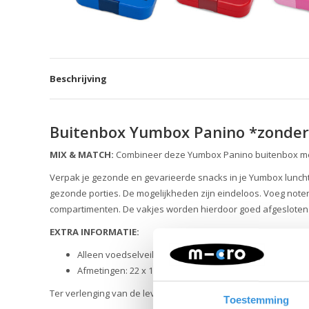
Beschrijving
Buitenbox Yumbox Panino *zonder
MIX & MATCH:
Combineer deze Yumbox Panino buitenbox met 
Verpak je gezonde en gevarieerde snacks in je Yumbox luncht
gezonde porties. De mogelijkheden zijn eindeloos. Voeg noten, 
compartimenten. De vakjes worden hierdoor goed afgesloten
EXTRA INFORMATIE:
Alleen voedselveilige materialen, BPA, PVC en Ftalaten v
Afmetingen: 22 x 15 x 5 cm
Ter verlenging van de levensduur van de siliconen seal adv
Toestemming