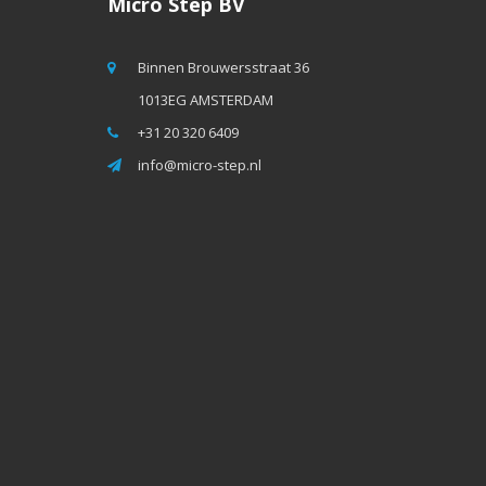
Micro Step BV
Binnen Brouwersstraat 36
1013EG AMSTERDAM
+31 20 320 6409
info@micro-step.nl