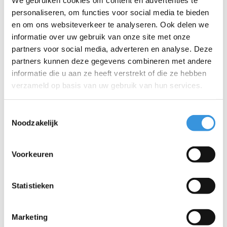
modellen.
personaliseren, om functies voor social media te bieden
Extra informatie:
en om ons websiteverkeer te analyseren. Ook delen we
informatie over uw gebruik van onze site met onze
Inhoud: 60 ml per flesje
partners voor social media, adverteren en analyse. Deze
Afmetingen: 3.8cm (h) x 1.25cm (b)
partners kunnen deze gegevens combineren met andere
Set van 6 flesjes (hart, regenboog, 2 x smiley, ster, "you rock"
informatie die u aan ze heeft verstrekt of die ze hebben
tekst)
verzameld op basis van uw gebruik van hun services.
Veilig, handig en herbruikbaar:
Yumbox Mini Wellness 60ml
(2oz) sapflessen zijn gemaakt van transparant voedselveilig
Toestemmingsselectie
flexibel PET plastic, zodat uw dranken veilig zijn. De lekvrije dop
Noodzakelijk
maakt het gemakkelijk te openen en te sluiten, waardoor morsen
en lekken onderweg wordt voorkomen.
Voorkeuren
Onderhoudsinstructies:
om de levensduur van de flessen te
garanderen, mogen ze niet in de magnetron, vriezer of in de
vaatwasser worden geplaatst. In plaats daarvan mogen ze
Statistieken
alleen met de hand worden gewassen.
Marketing