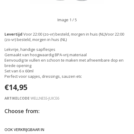
Image
1
/ 5
Levertijd
Voor 22:00 (zo-vr) besteld, morgen in huis (NL)Voor 22:00
(zo-vr) besteld, morgen in huis (NL)
Lekvrije, handige sapflesjes
Gemaakt van hoogwaardig BPA-vrij materiaal
Eenvoudig te vullen en schoon te maken met afneembare dop en
brede opening
Set van 6 x 60ml
Perfect voor sapjes, dressings, sauzen etc
€14,95
ARTIKELCODE
WELLNESS-JUICE6
Choose from:
OOK VERKRIJGBAAR IN