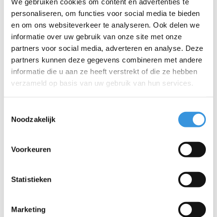
We gebruiken cookies om content en advertenties te
De Yumbox Snack heeft drie compartimenten die het makkelijk
personaliseren, om functies voor social media te bieden
maken om gevarieerde porties samen te stellen: noten, crackers,
en om ons websiteverkeer te analyseren. Ook delen we
fruit, groenten, yoghurt of zelfs een dipsaus – de mogelijkheden
informatie over uw gebruik van onze site met onze
zijn eindeloos. Dankzij de siliconen afsluiting tussen de
partners voor social media, adverteren en analyse. Deze
compartimenten is de box lekvrij en blijven de vakjes goed
partners kunnen deze gegevens combineren met andere
gescheiden.
informatie die u aan ze heeft verstrekt of die ze hebben
Extra informatie
verzameld op basis van uw gebruik van hun services.
Afmetingen: 17 × 13 × 5 cm
Toestemmingsselectie
Gemaakt van veilige materialen, volledig BPA-, PVC- en
Noodzakelijk
ftalaatvrij
– Buitenbox: ABS-kunststof
– Binnenzijde deksel: siliconen
Voorkeuren
Onderhoud: voor langere levensduur van de siliconen seal
adviseren wij de box met de hand af te wassen en geopend
Statistieken
te laten drogen
Marketing