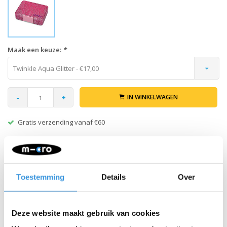
Maak een keuze:
*
Twinkle Aqua Glitter - €17,00
-
+
IN WINKELWAGEN
Gratis verzending vanaf €60
Beschrijving
Toestemming
Details
Over
Buitenbox Yumbox Snack - zonder tray
MIX & MATCH:
Stel je eigen Yumbox Snack samen! Deze
buitenbox combineer je met een losse Snack tray (apart
Deze website maakt gebruik van cookies
verkrijgbaar) om zo jouw perfecte set te creëren.