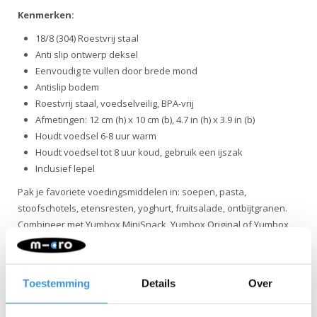
Kenmerken:
18/8 (304) Roestvrij staal
Anti slip ontwerp deksel
Eenvoudig te vullen door brede mond
Antislip bodem
Roestvrij staal, voedselveilig, BPA-vrij
Afmetingen: 12 cm (h) x 10 cm (b), 4.7 in (h) x 3.9 in (b)
Houdt voedsel 6-8 uur warm
Houdt voedsel tot 8 uur koud, gebruik een ijszak
Inclusief lepel
Pak je favoriete voedingsmiddelen in: soepen, pasta,
stoofschotels, etensresten, yoghurt, fruitsalade, ontbijtgranen.
Combineer met Yumbox MiniSnack, Yumbox Original of Yumbox
Panino en verpak koude gerechten zoals kaas, crackers,
broodjes en fruit afzonderlijk.
Let op! Alleen met de hand wassen, niet in de magnetron.
Toestemming
Details
Over