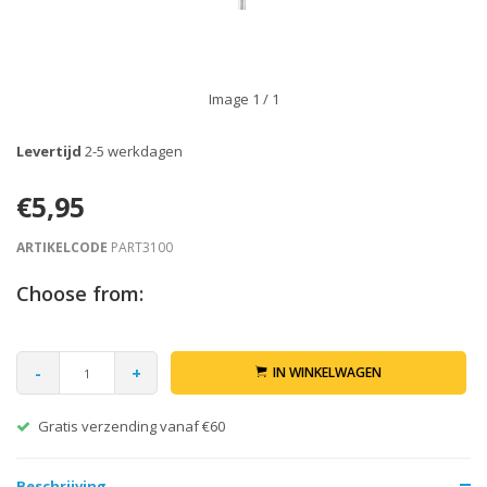
Image
1
/ 1
Levertijd
2-5 werkdagen
€5,95
ARTIKELCODE
PART3100
Choose from:
-
+
IN WINKELWAGEN
Gratis verzending vanaf €60
Beschrijving