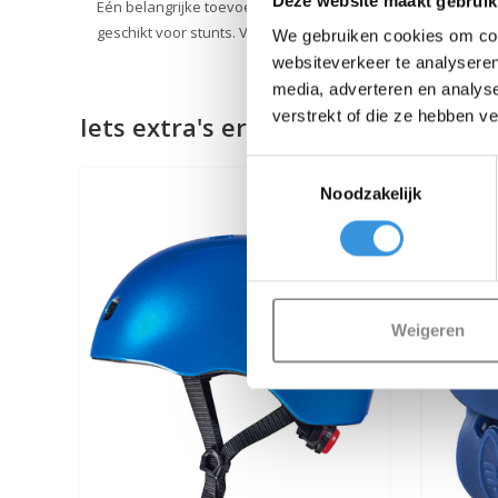
Deze website maakt gebruik
Eén belangrijke toevoeging: hoewel de Maxi Micro step avontu
geschikt voor stunts. Veiligheid staat bij ons voorop.
We gebruiken cookies om cont
websiteverkeer te analyseren
media, adverteren en analys
verstrekt of die ze hebben v
Iets extra's erbij?
Toestemmingsselectie
Noodzakelijk
Weigeren