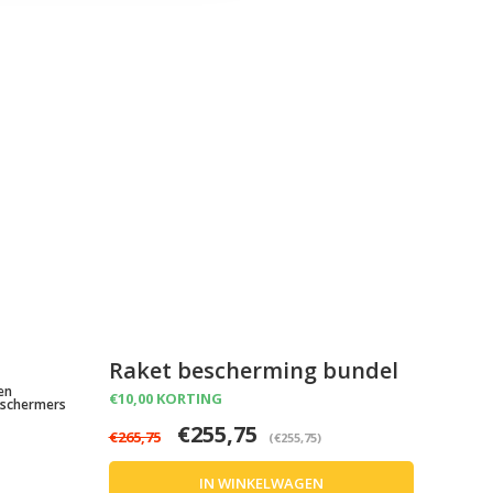
Raket bescherming bundel
en
€10,00 KORTING
eschermers
€255,75
€265,75
(€255,75)
IN WINKELWAGEN