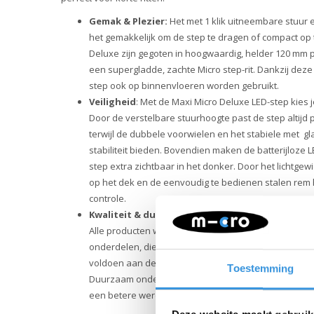
Gemak & Plezier:
Het met 1 klik uitneembare stuur 
het gemakkelijk om de step te dragen of compact op 
Deluxe zijn gegoten in hoogwaardig, helder 120 mm p
een supergladde, zachte Micro step-rit. Dankzij deze
step ook op binnenvloeren worden gebruikt.
Veiligheid
: Met de Maxi Micro Deluxe LED-step kies j
Door de verstelbare stuurhoogte past de step altijd pe
terwijl de dubbele voorwielen en het stabiele met gl
stabiliteit bieden. Bovendien maken de batterijloze L
step extra zichtbaar in het donker. Door het lichtgewi
op het dek en de eenvoudig te bedienen stalen rem h
controle.
Kwaliteit & duurzaamheid:
Bij Micro Mobility hech
Alle producten worden ontworpen in Zwitserland en 
onderdelen, die bovendien allemaal vervangbaar zijn.
voldoen aan de hoogste normen, waardoor Micro pr
Toestemming
Duurzaam ondernemen draait niet alleen om het milieu
een betere wereld, met aandacht voor mens en milieu