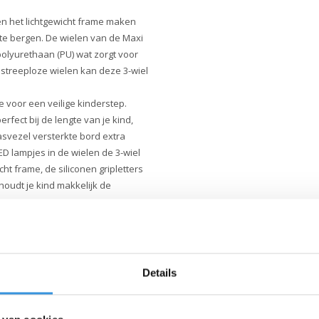
en het lichtgewicht frame maken
te bergen. De wielen van de Maxi
olyurethaan (PU) wat zorgt voor
 streeploze wielen kan deze 3-wiel
e voor een veilige kinderstep.
rfect bij de lengte van je kind,
asvezel versterkte bord extra
ED lampjes in de wielen de 3-wiel
cht frame, de siliconen gripletters
oudt je kind makkelijk de
ten we veel waarde aan kwaliteit.
vervaardigd met de allerbeste
 Ze zijn uitvoerig getest en
oducten jarenlang meegaan.
Details
. Micro zet zich volledig in voor
, volgens de ESG-richtlijnen.