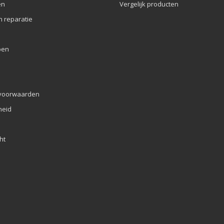
en
Vergelijk producten
n reparatie
pen
voorwaarden
eid
ht