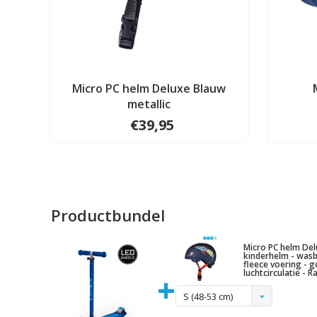
Micro PC helm Deluxe Blauw
metallic
€39,95
Productbundel
Micro PC helm Del
kinderhelm - was
fleece voering - 
luchtcirculatie - R
+
S (48-53 cm)