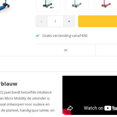
-
+
Gratis verzending vanaf €60
rblauw
 jaar) biedt hetzelfde intuïtieve
n Micro Mobility de uitvinder is.
ciaal ontworpen voor oudere en
r de planeet, handig qua ruimte, en