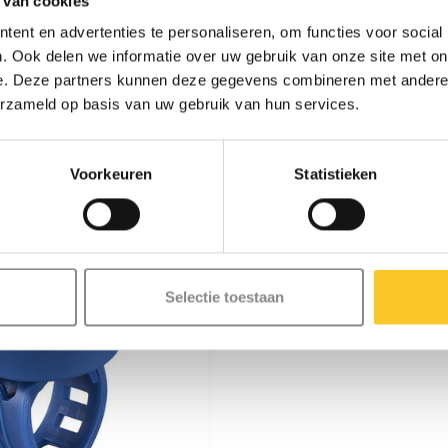
 van cookies
ur en plezier biedt, is hij niet
ent en advertenties te personaliseren, om functies voor social
. Ook delen we informatie over uw gebruik van onze site met on
e. Deze partners kunnen deze gegevens combineren met andere i
erzameld op basis van uw gebruik van hun services.
Voorkeuren
Statistieken
Selectie toestaan