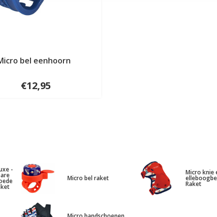
Micro bel eenhoorn
€12,95
uxe -
Micro knie 
bare
Micro bel raket
elleboogb
goede
Raket
aket
Micro handschoenen