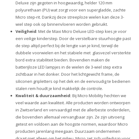
Deluxe zijn gegoten in hoogwaardig, helder 120 mm
polyurethaan (PU) wat zorgt voor een supergladde, zachte
Micro step-rit. Dankzij deze streeploze wielen kan deze 3-
wiel step ook op binnenvloeren worden gebruikt.
Veiligheid
: Met de Maxi Micro Deluxe LED-step kies je voor
een veilige kinderstep. Door de verstelbare stuurhoogte past
de step altijd perfect bij de lengte van je kind, terwijl de
dubbele voorwielen en het stabiele met glasvezel versterkte
bord extra stabiliteit bieden. Bovendien maken de
batterijloze LED lampjes in de wielen de 3-wiel step extra
zichtbaar in het donker. Door het lichtgewicht frame, de
siliconen gripletters op het dek en de eenvoudig te bedienen
stalen rem houdt je kind makkelijk de controle.
Kwaliteit & duurzaamheid:
Bij Micro Mobility hechten we
veel waarde aan kwaliteit. Alle producten worden ontworpen
in Zwitserland en vervaardigd met de allerbeste onderdelen,
die bovendien allemaal vervangbaar zijn. Ze zijn uitvoerig
getest en voldoen aan de hoogste normen, waardoor Micro
producten jarenlang meegaan. Duurzaam ondernemen
draait niet alleen om het milieu. Micro zet zich volledig in voor