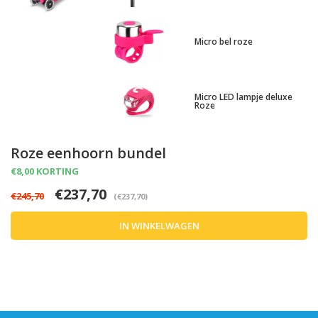
Micro bel roze
Micro LED lampje deluxe
Roze
Roze eenhoorn bundel
€8,00 KORTING
€237,70
€245,70
(€237,70)
IN WINKELWAGEN