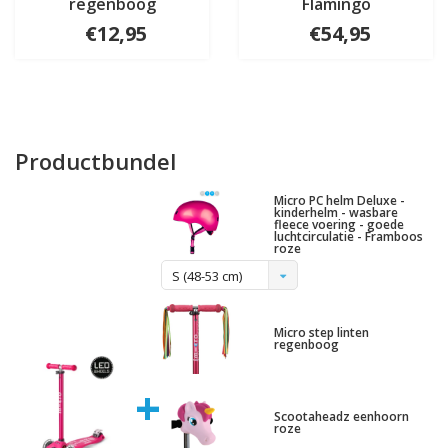
regenboog
Flamingo
€12,95
€54,95
Productbundel
Micro PC helm Deluxe -
kinderhelm - wasbare
fleece voering - goede
luchtcirculatie - Framboos
roze
S (48-53 cm)
Micro step linten
regenboog
+
Scootaheadz eenhoorn
roze