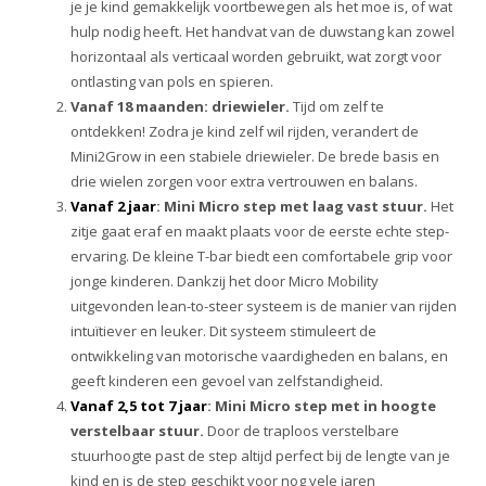
je je kind gemakkelijk voortbewegen als het moe is, of wat
hulp nodig heeft. Het handvat van de duwstang kan zowel
horizontaal als verticaal worden gebruikt, wat zorgt voor
ontlasting van pols en spieren.
Vanaf 18 maanden: driewieler.
Tijd om zelf te
ontdekken! Zodra je kind zelf wil rijden, verandert de
Mini2Grow in een stabiele driewieler. De brede basis en
drie wielen zorgen voor extra vertrouwen en balans.
Vanaf 2 jaar
: Mini Micro step met laag vast stuur.
Het
zitje gaat eraf en maakt plaats voor de eerste echte step-
ervaring. De kleine T-bar biedt een comfortabele grip voor
jonge kinderen. Dankzij het door Micro Mobility
uitgevonden lean-to-steer systeem is de manier van rijden
intuïtiever en leuker. Dit systeem stimuleert de
ontwikkeling van motorische vaardigheden en balans, en
geeft kinderen een gevoel van zelfstandigheid.
Vanaf 2,5 tot 7 jaar
: Mini Micro step met in hoogte
verstelbaar stuur.
Door de traploos verstelbare
stuurhoogte past de step altijd perfect bij de lengte van je
kind en is de step geschikt voor nog vele jaren