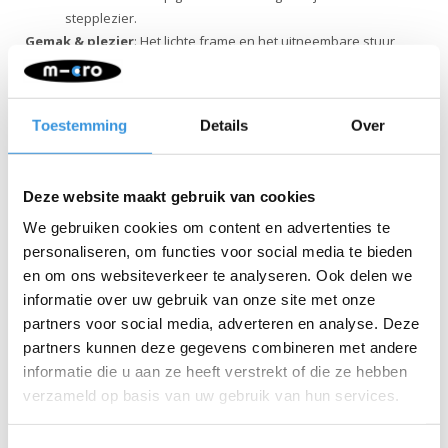
stepplezier.
Gemak & plezier
: Het lichte frame en het uitneembare stuur
maken vervoer en opbergen makkelijk. De supergladde,
batterijloze LED-wielen zorgen voor extra zichtbaarheid en
comfort en zijn streeploos, zodat de step ook op binnenvloeren
Toestemming
Details
Over
gebruikt kan worden.
Veiligheid
: Het duurzame dek, versterkt met glasvezel, zorgt
voor maximale stabiliteit. LED-lampjes in de voorwielen
Deze website maakt gebruik van cookies
verbeteren de zichtbaarheid bij minder licht, en de intuïtieve rem
We gebruiken cookies om content en advertenties te
zorgt ervoor dat je kind altijd veilig tot stilstand komt. Dankzij het
personaliseren, om functies voor social media te bieden
lichtgewicht frame, de siliconen letters op het dek en de
en om ons websiteverkeer te analyseren. Ook delen we
gebruiksvriendelijke rem behoudt je kind gemakkelijk de
informatie over uw gebruik van onze site met onze
controle.
partners voor social media, adverteren en analyse. Deze
Kwaliteit & duurzaamheid
: Bij Micro Mobility hechten we veel
partners kunnen deze gegevens combineren met andere
waarde aan kwaliteit. Alle producten worden ontworpen in
informatie die u aan ze heeft verstrekt of die ze hebben
Zwitserland en vervaardigd met de allerbeste onderdelen, die
verzameld op basis van uw gebruik van hun services.
bovendien allemaal vervangbaar zijn. Ze zijn uitvoerig getest en
voldoen aan de hoogste normen, waardoor Micro producten