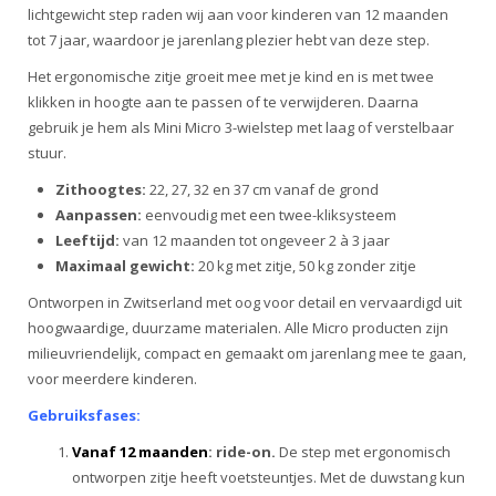
lichtgewicht step raden wij aan voor kinderen van 12 maanden
tot 7 jaar, waardoor je jarenlang plezier hebt van deze step.
Het ergonomische zitje groeit mee met je kind en is met twee
klikken in hoogte aan te passen of te verwijderen. Daarna
gebruik je hem als Mini Micro 3-wielstep met laag of verstelbaar
stuur.
Zithoogtes:
22, 27, 32 en 37 cm vanaf de grond
Aanpassen:
eenvoudig met een twee-kliksysteem
Leeftijd:
van 12 maanden tot ongeveer 2 à 3 jaar
Maximaal gewicht:
20 kg met zitje, 50 kg zonder zitje
Ontworpen in Zwitserland met oog voor detail en vervaardigd uit
hoogwaardige, duurzame materialen. Alle Micro producten zijn
milieuvriendelijk, compact en gemaakt om jarenlang mee te gaan,
voor meerdere kinderen.
Gebruiksfases:
Vanaf 12 maande
n
: ride-on.
De step met ergonomisch
ontworpen zitje heeft voetsteuntjes. Met de duwstang kun