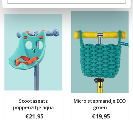
Iets extra's erbij?
Scootaseatz
Micro stepmandje ECO
poppenzitje aqua
groen
€21,95
€19,95