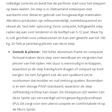
volledige controle en biedt het de perfecte start voor het steppen
op twee wielen.
De step is in Zwitserland ontworpen met
aandacht voor detail en gebruik van hoogwaardige materialen
.
Alle Micro producten zijn milieuvriendelijk, ruimtebesparend en
ideaal als 'last mile' oplossing. Deze compacte, lichtgewicht step
raden wij aan voor kinderen in de leeftijd van 5-12 jaar. Maar hij
is ook geschikt voor volwassenen en kan een gewicht aan tot 100
kg. Zo heb je jarenlang plezier van deze step.
Gemak & plezier:
Het lichte aluminium frame en compacte
formaat maken deze step zeer wendbaar en vergroten het
plezier van het rijden. Het stuur is eenvoudig in te klappen,
waardoor je de step handig kunt dragen of compact op kunt
bergen. De rem fungeert ook als een spatbord om te
voorkomen dat modder en vuil omhoog spatten. Bovendien
is er een stevige PAGF-standaard, waardoor de step
zelfstandig rechtop kan staan. De streeploze LED wielen van
deze Sprite zijn vervaardigd uit hoogwaardig polyurethaan
(PU). Dit zorgt voor een uiterst soepele en comfortabele rit op
de Micro Sprite.