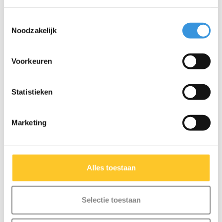
Iets extra's erbij?
Toestemmingsselectie
Noodzakelijk
Voorkeuren
Statistieken
Marketing
Alles toestaan
Micro bel Neochrome
Micro draagriem
blauw
reflecterend rood
€12,95
€12,95
Selectie toestaan