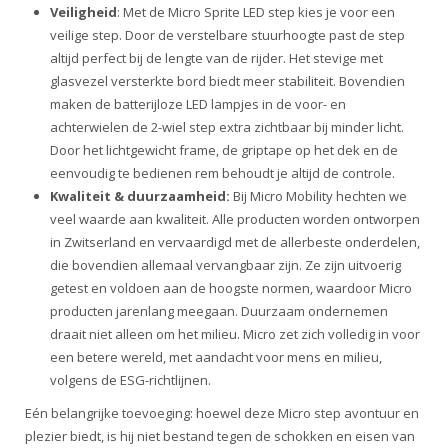
Veiligheid
: Met de Micro Sprite LED step kies je voor een
veilige step. Door de verstelbare stuurhoogte past de step
altijd perfect bij de lengte van de rijder. Het
stevige met
glasvezel versterkte bord biedt meer stabiliteit. Bovendien
maken de batterijloze LED lampjes in de voor- en
achterwielen de 2-wiel step extra zichtbaar bij minder licht.
Door het lichtgewicht frame, de griptape op het dek en de
eenvoudig te bedienen rem behoudt je altijd de controle.
Kwaliteit & duurzaamheid:
Bij Micro Mobility hechten we
veel waarde aan kwaliteit. Alle producten worden ontworpen
in Zwitserland en vervaardigd met de allerbeste onderdelen,
die bovendien allemaal vervangbaar zijn. Ze zijn uitvoerig
getest en voldoen aan de hoogste normen, waardoor Micro
producten jarenlang meegaan. Duurzaam ondernemen
draait niet alleen om het milieu. Micro zet zich volledig in voor
een betere wereld, met aandacht voor mens en milieu,
volgens de ESG-richtlijnen.
Eén belangrijke toevoeging:
hoewel deze Micro step avontuur en
plezier biedt, is hij niet bestand tegen de schokken en eisen van