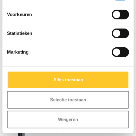
Micro PC helm Deluxe
Scootaseatz
3D Dino
poppenzitje aqua
Voorkeuren
€59,95
€21,95
Statistieken
Marketing
Alles toestaan
Selectie toestaan
Weigeren