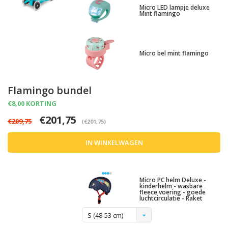
Micro LED lampje deluxe
Mint flamingo
Micro bel mint flamingo
Flamingo bundel
€8,00 KORTING
€201,75
€209,75
(€201,75)
IN WINKELWAGEN
Micro PC helm Deluxe -
kinderhelm - wasbare
fleece voering - goede
luchtcirculatie - Raket
S (48-53 cm)