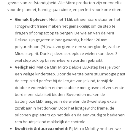
gevoel van zelfstandigheid. Alle Micro producten zijn vriendelijk
voor de planeet, handig qua ruimte, en perfect voor korte ritten.
Gemak & plezier:
Het met 1 klik uitneembare stuur en het
lichtgewicht frame maken het gemakkelijk om de step te
dragen of compact op te bergen. De wielen van de Mini
Deluxe zijn gegoten in hoogwaardig, helder 120 mm
polyurethaan (PU) wat zorgt voor een supergladde, zachte
Micro step-rit. Dankzij deze streeploze wielen kan deze 3-
wiel step ook op binnenvloeren worden gebruikt.
Veiligheid
: Met de Mini Micro Deluxe LED-step kies je voor
een veilige kinderstep. Door de verstelbare stuurhoogte past
de step altijd perfect bij de lengte van je kind, terwijl de
dubbele voorwielen en het stabiele met glasvezel versterkte
bord meer stabiliteit bieden. Bovendien maken de
batterijloze LED lampjes in de wielen de 3-wiel step extra
zichtbaar in het donker. Door het lichtgewicht frame, de
siliconen gripletters op het dek en de eenvoudig te bedienen
rem houdt je kind makkelijk de controle.
Kwaliteit & duurzaamheid:
Bij Micro Mobility hechten we