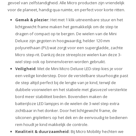
gevoel van zelfstandigheid. Alle Micro producten zijn vriendelijk
voor de planeet, handig qua ruimte, en perfect voor korte ritten.
Gemak & plezier:
Het met 1 klik uitneembare stuur en het
lichtgewicht frame maken het gemakkelijk om de step te
dragen of compact op te bergen. De wielen van de Mini
Deluxe zijn gegoten in hoogwaardig, helder 120 mm
polyurethaan (PU) wat zorgt voor een supergladde, zachte
Micro step-rit. Dankzij deze streeploze wielen kan deze 3-
wiel step ook op binnenvloeren worden gebruikt.
Veiligheid
: Met de Mini Micro Deluxe LED-step kies je voor
een veilige kinderstep. Door de verstelbare stuurhoogte past
de step altijd perfect bij de lengte van je kind, terwijl de
dubbele voorwielen en het stabiele met glasvezel versterkte
bord meer stabiliteit bieden. Bovendien maken de
batterijloze LED lampjes in de wielen de 3-wiel step extra
zichtbaar in het donker. Door het lichtgewicht frame, de
siliconen gripletters op het dek en de eenvoudig te bedienen
rem houdt je kind makkelijk de controle.
Kwaliteit & duurzaamheid:
Bij Micro Mobility hechten we