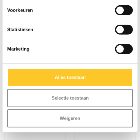
Micro bel raket
Micro knie en
elleboogbeschermers
Voorkeuren
Raket
€12,95
€29,95
Statistieken
Marketing
Alles toestaan
Selectie toestaan
Weigeren